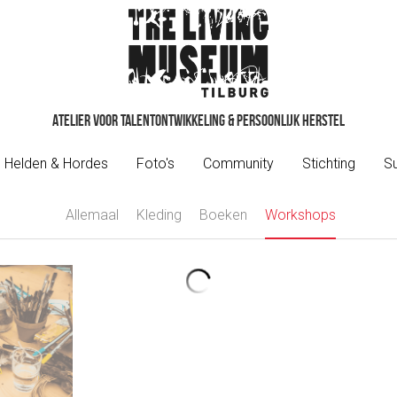
Atelier voor talentontwikkeling & Persoonlijk herstel
Atelier voor talentontwikkeling & Persoonlijk herstel
Helden & Hordes
Helden & Hordes
Foto's
Foto's
Community
Community
Stichting
Stichting
S
S
Allemaal
Kleding
Boeken
Workshops